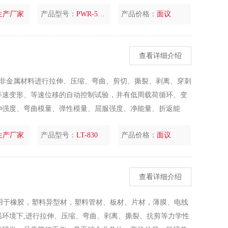
条件：室温：15℃～30℃；湿度：相对湿度低于80%。
生产厂家
产品型号：
PWR-50D
产品价格：
面议
查看详细介绍
、非金属材料进行拉伸、压缩、弯曲、剪切、撕裂、剥离、穿刺
等速变形、等速位移的自动控制试验，并有低周载荷循环、变
伸强度、弯曲模量、弹性模量、屈服强度、净能量、折返能
理分析，试验结果可自动保存，试验结束后可重新调出试验曲
生产厂家
产品型号：
LT-830
产品价格：
面议
查看详细介绍
适用于橡胶，塑料异型材，塑料管材、板材、片材，薄膜、电线
环境下,进行拉伸、压缩、弯曲、剥离、撕裂、抗剪等力学性