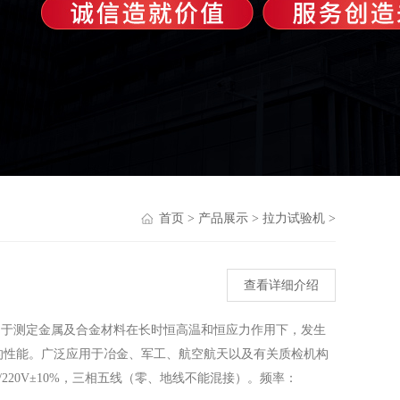
首页
>
产品展示
>
拉力试验机
>
查看详细介绍
用于测定金属及合金材料在长时恒高温和恒应力作用下，发生
的性能。广泛应用于冶金、军工、航空航天以及有关质检机构
V/220V±10%，三相五线（零、地线不能混接）。频率：