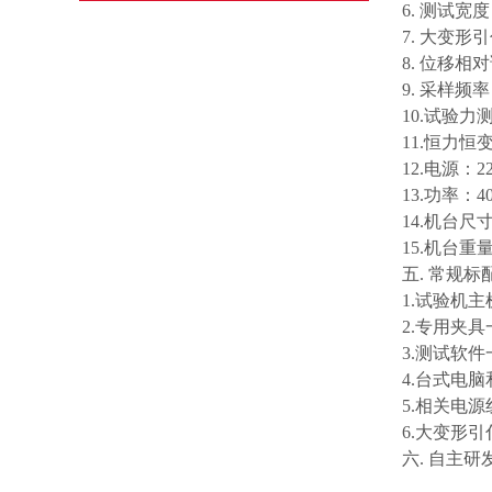
6. 测试宽度
7. 大变形
8. 位移相
9. 采样频率
10.试验力测
11.恒力恒变
12.电源：22
13.功率：
14.机台尺寸
15.机台重量
五. 常规标
1.试验机
2.专用夹
3.测试软
4.台式电
5.相关电
6.大变形
六. 自主研