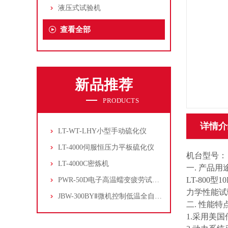
液压式试验机
查看全部
新品推荐
PRODUCTS
详情介
LT-WT-LHY小型手动硫化仪
LT-4000伺服恒压力平板硫化仪
机台型号： 
LT-4000C密炼机
一. 产品用
LT-80
PWR-50D电子高温蠕变疲劳试验机
力学性能试
JBW-300BYⅡ微机控制低温全自动冲击试验机
二. 性能特
1.采用美国