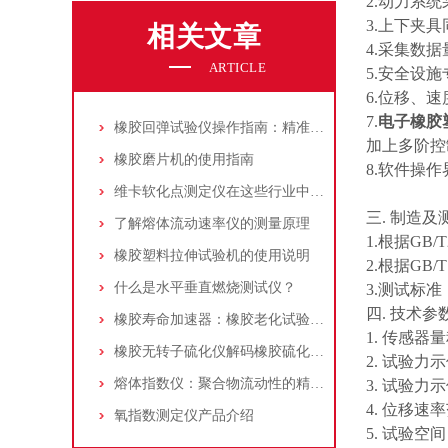
2.动力系
3.上下夹
相关文章
4.采集数
ARTICLE
5.安全设
6.位移、
7.
电子
橡胶
橡胶回弹试验仪操作指南：精准捕捉材料的“活力指数”
加上多阶控
橡胶磨片机的使用指南
8.软件操
维卡软化点测定仪在这些行业中有着广泛应用
三. 制造
了解熔体流动速率仪的测量原理
1.根据GB
橡胶塑料拉伸试验机的使用说明
2.根据GB
什么是水平垂直燃烧测试仪？
3.测试标准
四. 技术参
橡胶寿命加速器：橡胶老化试验箱标准化操作全解析
1. 传感器量
橡胶无转子硫化仪解码橡胶硫化的“微观密码”
2. 试验力示
熔体指数仪：聚合物流动性的精准量测与工业应用
3. 试验力
4. 位移速率范
氧指数测定仪产品介绍
5. 试验空