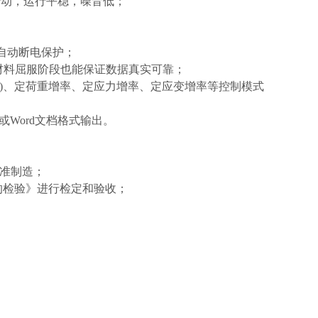
传动，运行平稳，噪音低；
自动断电保护；
在材料屈服阶段也能保证数据真实可靠；
)、定荷重增率、定应力增率、定应变增率等控制模式
或Word文档格式输出。
标准制造；
验机的检验》进行检定和验收；