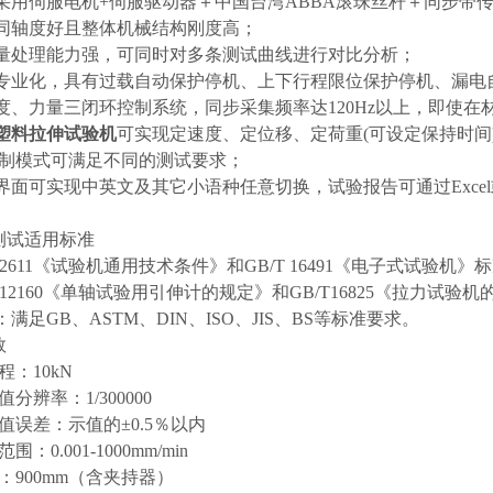
统采用伺服电机+伺服驱动器＋中国台湾ABBA滚珠丝杆＋同步带
具同轴度好且整体机械结构刚度高；
据量处理能力强，可同时对多条测试曲线进行对比分析；
施专业化，具有过载自动保护停机、上下行程限位保护停机、漏电
速度、力量三闭环控制系统，同步采集频率达120Hz以上，即使
塑料拉伸试验机
可实现定速度、定位移、定荷重(可设定保持时间
制模式可满足不同的测试要求；
作界面可实现中英文及其它小语种任意切换，试验报告可通过Excel
及测试适用标准
/T2611《试验机通用技术条件》和GB/T 16491《电子式试验机》
/T12160《单轴试验用引伸计的规定》和GB/T16825《拉力试
：满足GB、ASTM、DIN、ISO、JIS、BS等标准要求。
数
程：10kN
值分辨率：1/300000
示值误差：示值的±0.5％以内
围：0.001-1000mm/min
间：900mm（含夹持器）