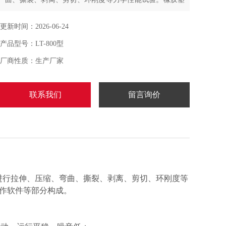
料拉伸试验机由测量系统、驱动系统、控制系统及计算机
客户端操作软件等部分构成。
更新时间：2026-06-24
产品型号：LT-800型
厂商性质：生产厂家
联系我们
留言询价
材料进行拉伸、压缩、弯曲、撕裂、剥离、剪切、环刚度等
操作软件等部分构成。