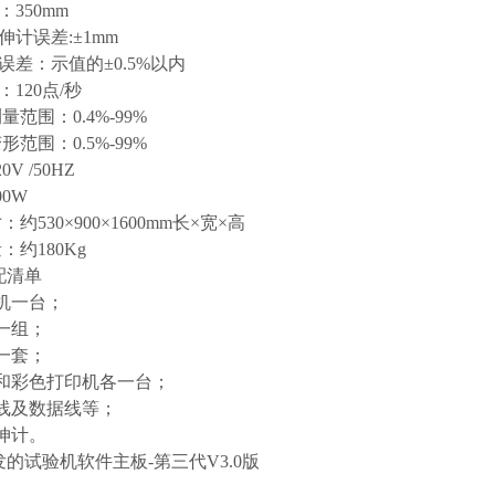
：350mm
引伸计误差:±1mm
对误差：示值的±0.5%以内
：120点/秒
量范围：0.4%-99%
形范围：0.5%-99%
0V /50HZ
400W
：约530×900×1600mm长×宽×高
：约180Kg
配清单
主机一台；
具一组；
件一套；
脑和彩色打印机各一台；
源线及数据线等；
引伸计。
发的试验机软件主板-第三代V3.0版