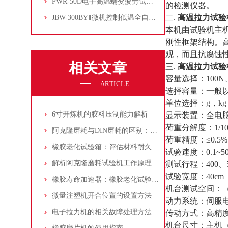
PWR-50D电子高温蠕变疲劳试验机
的检测仪器。
二
.
高温拉力试验
JBW-300BYⅡ微机控制低温全自动冲击试验机
本机由试验机主
刚性框架结构。
观，而且抗腐蚀
相关文章
三
.
高温拉力试验
容量选择：
100N
ARTICLE
选择容量：一般
单位选择：
g
，
kg
6寸开炼机的胶料压制能力解析
显示装置：全电
荷重分解度：
1/1
阿克隆磨耗与DIN磨耗的区别：阿克隆磨耗试验机选型与结果解读
荷重精度：
≤0.5%
橡胶老化试验箱：评估材料耐久性的关键工具
试验速度：
0.1~5
解析阿克隆磨耗试验机工作原理、操作规范与核心应用场景
测试行程：
400
、
试验宽度：
40cm
橡胶寿命加速器：橡胶老化试验箱标准化操作全解析
机台测试空间：
微量注塑机开合位置的设置方法
动力系统：伺服
电子拉力机的相关故障处理方法
传动方式：高精
机台尺寸：主机