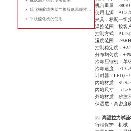
橡胶磨片机的使用指南
机台重量：
380K
硫化橡胶或热塑性橡胶低温脆性的测定
使用电源：
AC220
平板硫化机的使用
夹具：标配一组
温控范围：按客
控制方式：
P.I.D.
湿度范围：
2%RH
控制稳定度：
±2
分布均匀度：
±3
冷却压缩机：单
冷却速度：
>1
℃
/
计时器：
LED,0~
内箱材质：
SUS#
内箱尺寸：（
L×
外箱材质：砂纹
保温层：高密度
四
.
高温拉力试验
行程保护：机械