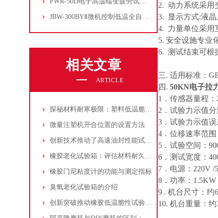
PWR-50D电子高温蠕变疲劳试验机
2. 动力系统采
3. 显示方式:
JBW-300BYⅡ微机控制低温全自动冲击试验机
4. 力量单位采
5. 安全设施专
6. 测试结束可
相关文章
三. 适用标准：G
ARTICLE
四.
50KN电子拉
1．传感器量程：2
探秘材料耐寒极限：塑料低温脆性试验机解析
2．试验力示值分辨率
3．试验力示值误差
微量注塑机开合位置的设置方法
4．位移速率范围：1
创新技术推动了高速油封性能试验机的进步和发展
5．试验空间：9
橡胶老化试验箱：评估材料耐久性的关键工具
6．测试宽度：40
7．电源：220V /5
橡胶门尼粘度计的功能与测定指标
8．功率：1.5KW
臭氧老化试验箱的介绍
9 . 机台尺寸：约64
创新突破推动橡胶低温脆性试验机市场发展
10. 机台重量：约