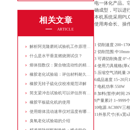
电一体化产品。
确成型，可以进
本机系统采用P
相关文章
使用寿命长、操
ARTICLE
1 切削速度:200~1
解析阿克隆磨耗试验机工作原理、操作规范与核心应用场景
2 切削范围:中10mm~
什么是水平垂直燃烧测试仪？
3 可调切削角度:0°~9
熔体指数仪：聚合物流动性的精准量测与工业应用
4 使用刀具规格(厚x
5 压缩空气消耗量:20
橡胶老化试验箱：评估材料耐久性的关键工具
6成品速度:15~20只
橡胶无转子硫化仪校准规范详解
7 电机功率:550W
简支梁冲击试验机可以评估所有材料的断裂性能
8 加料(暂停)时间:2S
9产量累计:1~9999
橡胶平板硫化机的使用
10电源:AC380V三
使用熔体流动速率仪对温度有哪些要求
11外形尺寸(长x宽x高)
臭氧老化试验箱的介绍