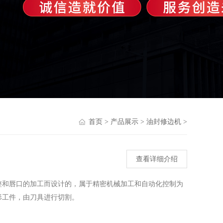
首页
>
产品展示
>
油封修边机
>
查看详细介绍
整和唇口的加工而设计的，属于精密机械加工和自动化控制为
形工件，由刀具进行切割。