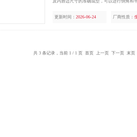
及内唇边尺寸的准确成型，可以进行倒角和
心度高等优点。
更新时间：
2026-06-24
厂商性质：
共 3 条记录，当前 1 / 1 页 首页 上一页 下一页 末