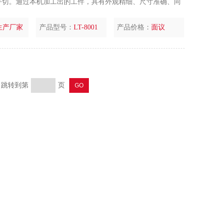
平切。通过本机加工出的工件，具有外观精细、尺寸准确、同
生产厂家
产品型号：
LT-8001
产品价格：
面议
页 跳转到第
页