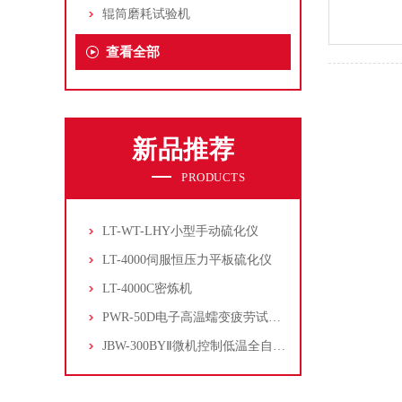
辊筒磨耗试验机
查看全部
新品推荐
PRODUCTS
LT-WT-LHY小型手动硫化仪
LT-4000伺服恒压力平板硫化仪
LT-4000C密炼机
PWR-50D电子高温蠕变疲劳试验机
JBW-300BYⅡ微机控制低温全自动冲击试验机