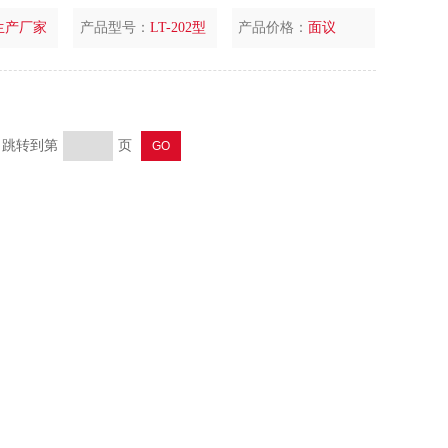
生产厂家
产品型号：
LT-202型
产品价格：
面议
页 跳转到第
页