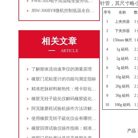
PWR-50D电子高温蠕变疲劳试验机
针管，其尺寸略
JBW-300BYⅡ微机控制低温全自动冲击试验机
序号
名称
数
1
上夹持器
1
2
下夹持器
1
相关文章
3
150mm
钢尺
1
4
1g
砝码
2
ARTICLE
5
2g
砝码
2
6
5g
砝码
2
了解熔体流动速率仪的测量原理
7
10g
砝码
2
橡胶门尼粘度计的功能与测定指标
8
20g
砝码
2
精准把脉材料耐热性：维卡软化点测定仪标准化操作指南
9
50g
砝码
2
橡胶无转子硫化仪解码橡胶硫化的“微观密码”
10
100g
砝码
1
阿克隆磨耗试验机操作方法详解：确保橡胶耐磨性能准确评估
使用橡胶无转子硫化仪会有哪些优势？
橡胶回弹试验仪操作指南：精准捕捉材料的“活力指数”
产品